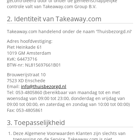
gecontroleerd door of onder de gemeenschappelijke
controle valt van Takeaway.com Group B.V.
2.
Identiteit van Takeaway.com
Takeaway.com handelend onder de naam 'Thuisbezorgd.nl'
Adres hoofdvestiging:
Piet Heinkade 61
1019 GM Amsterdam
KvK: 64473716
BTW-nr: NL815697661B01
Brouwerijstraat 10
7523 XD Enschede
Email:
info@thuisbezorgd.nl
Tel: 053-4805860 (bereikbaar van maandag tot en met
woensdag van 09:00 tot 23:00, donderdag en vrijdag van
09:00 tot 00:00, en zaterdag en zondag van 10:00 tot 00:00)
Fax: 053-4805861
3.
Toepasselijkheid
Deze Algemene Voorwaarden Klanten zijn slechts van
toepassing op de Service. Takeaway.com is niet