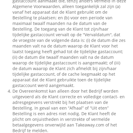
gastaccount aanmaakt die, tenzij anders vermeld in deze
Algemene Voorwaarden, alleen toegankelijk zal zijn (a)
vanaf het apparaat dat de Klant gebruikt om de
Bestelling te plaatsen; en (b) voor een periode van
maximaal twaalf maanden na de datum van de
Bestelling. De toegang van de Klant tot zijn/haar
tijdelijke gastaccount vervalt op de ''Vervaldatum'', dat
de vroegste van de volgende data is: (i) de datum die zes
maanden valt na de datum waarop de Klant voor het
laatst toegang heeft gehad tot de tijdelijke gastaccount;
(ii) de datum die twaalf maanden valt na de datum
waarop de tijdelijke gastaccount is aangemaakt; of (iii)
de datum waarop de Klant zich afmeldt bij zijn/haar
tijdelijke gastaccount, of de cache leegmaakt op het
apparaat dat de Klant gebruikte toen de tijdelijke
gastaccount werd aangemaakt.
De Overeenkomst kan alleen door het Bedrijf worden
uitgevoerd als de Klant correcte en volledige contact- en
adresgegevens verstrekt bij het plaatsen van de
Bestelling. In geval van een “Afhaal” of “Uit eten”
Bestelling is een adres niet nodig. De Klant heeft de
plicht om onjuistheden in verstrekte of vermelde
betaalgegevens onverwijld aan Takeaway.com of het
Bedrijf te melden.