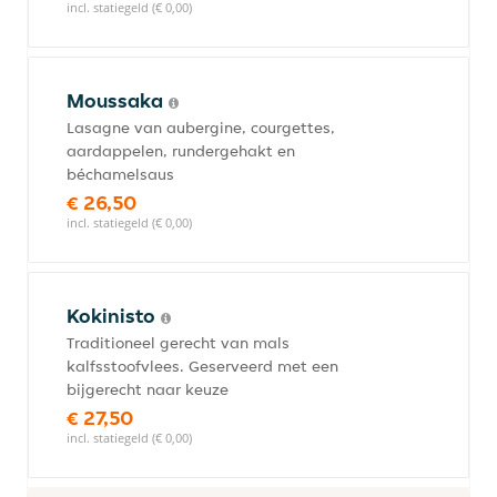
incl. statiegeld (€ 0,00)
Moussaka
Lasagne van aubergine, courgettes,
aardappelen, rundergehakt en
béchamelsaus
€ 26,50
incl. statiegeld (€ 0,00)
Kokinisto
Traditioneel gerecht van mals
kalfsstoofvlees. Geserveerd met een
bijgerecht naar keuze
€ 27,50
incl. statiegeld (€ 0,00)