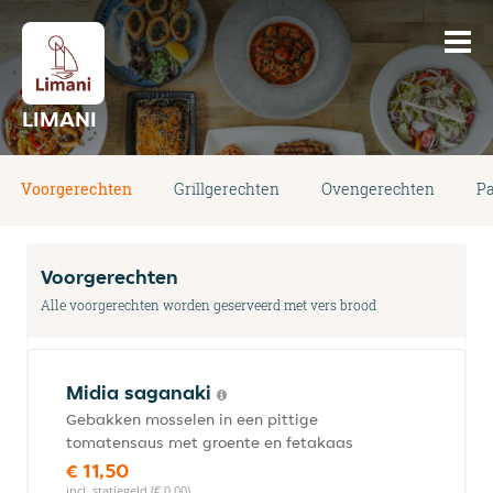
LIMANI
Voorgerechten
Grillgerechten
Ovengerechten
P
Voorgerechten
Alle voorgerechten worden geserveerd met vers brood
Midia saganaki
Gebakken mosselen in een pittige
tomatensaus met groente en fetakaas
€ 11,50
incl. statiegeld (€ 0,00)