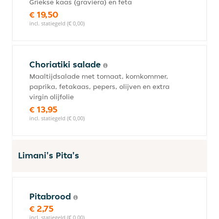
Griekse kaas (graviera) en feta
€ 19,50
incl. statiegeld (€ 0,00)
Choriatiki salade
Maaltijdsalade met tomaat, komkommer,
paprika, fetakaas, pepers, olijven en extra
virgin olijfolie
€ 13,95
incl. statiegeld (€ 0,00)
Limani's Pita's
Pitabrood
€ 2,75
incl. statiegeld (€ 0,00)