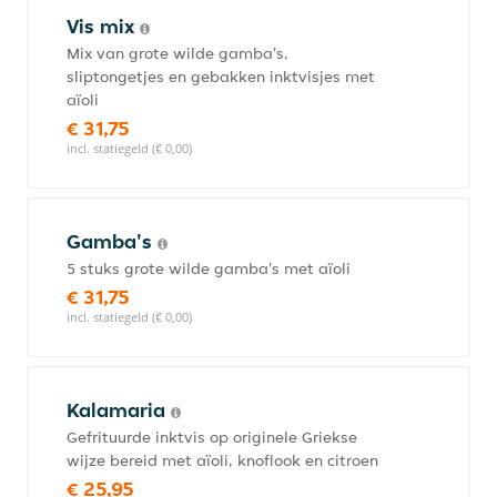
Vis mix
Mix van grote wilde gamba's,
sliptongetjes en gebakken inktvisjes met
aïoli
€ 31,75
incl. statiegeld (€ 0,00)
Gamba's
5 stuks grote wilde gamba's met aïoli
€ 31,75
incl. statiegeld (€ 0,00)
Kalamaria
Gefrituurde inktvis op originele Griekse
wijze bereid met aïoli, knoflook en citroen
€ 25,95