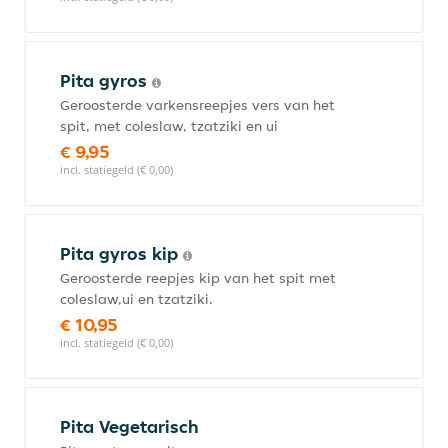
Pita gyros
Geroosterde varkensreepjes vers van het
spit, met coleslaw, tzatziki en ui
€ 9,95
incl. statiegeld (€ 0,00)
Pita gyros kip
Geroosterde reepjes kip van het spit met
coleslaw,ui en tzatziki.
€ 10,95
incl. statiegeld (€ 0,00)
Pita Vegetarisch