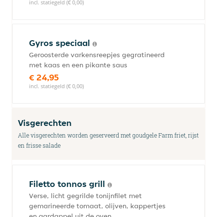
incl. statiegeld (€ 0,00)
Gyros speciaal
Geroosterde varkensreepjes gegratineerd
met kaas en een pikante saus
€ 24,95
incl. statiegeld (€ 0,00)
Visgerechten
Alle visgerechten worden geserveerd met goudgele Farm friet, rijst
en frisse salade
Filetto tonnos grill
Verse, licht gegrilde tonijnfilet met
gemarineerde tomaat, olijven, kappertjes
en aardappel uit de oven