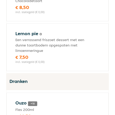
Chocoladetaart
€ 8,50
incl. statiegeld (€ 0,00)
Lemon pie
Een verrassend friszoet dessert met een
dunne taartbodem opgespoten met
limoenmeringue
€ 7,50
incl. statiegeld (€ 0,00)
Dranken
Ouzo
+18
Fles 200ml