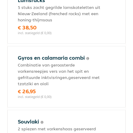
Lamsracks
5 stuks zacht gegrilde lamskoteletten uit
Nieuw-Zeeland (frenched racks) met een
honing-thijmsaus
€ 38,50
incl. statiegeld (€ 0,00)
Gyros en calamaria combi
Combinatie van geroosterde
varkensreepjes vers van het spit en
gefrituurde inktvisringen,geserveerd met
tzatziki en aioli
€ 26,95
incl. statiegeld (€ 0,00)
Souvlaki
2 spiezen met varkenshaas geserveerd