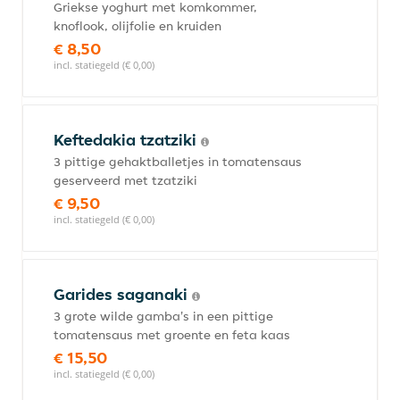
Griekse yoghurt met komkommer,
knoflook, olijfolie en kruiden
€ 8,50
incl. statiegeld (€ 0,00)
Keftedakia tzatziki
3 pittige gehaktballetjes in tomatensaus
geserveerd met tzatziki
€ 9,50
incl. statiegeld (€ 0,00)
Garides saganaki
3 grote wilde gamba's in een pittige
tomatensaus met groente en feta kaas
€ 15,50
incl. statiegeld (€ 0,00)