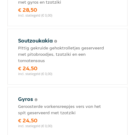
met gyros en tzatziki
€ 28,50
incl. statiegeld (€ 0,00)
Soutzoukakia
Pittig gekruide gehaktrolletjes geserveerd
met pitabroodjes, tzatziki en een
tomatensaus
€ 24,50
incl. statiegeld (€ 0,00)
Gyros
Geroosterde varkensreepjes vers van het
spit geserveerd met tzatziki
€ 24,50
incl. statiegeld (€ 0,00)