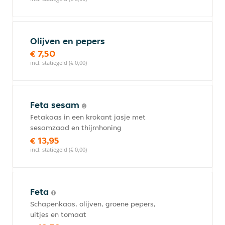
Olijven en pepers
€ 7,50
incl. statiegeld (€ 0,00)
Feta sesam
Fetakaas in een krokant jasje met
sesamzaad en thijmhoning
€ 13,95
incl. statiegeld (€ 0,00)
Feta
Schapenkaas, olijven, groene pepers,
uitjes en tomaat