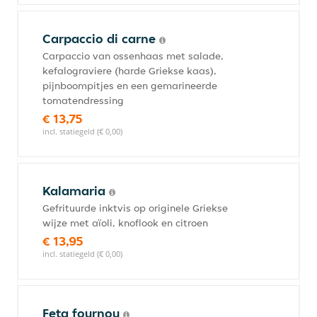
Carpaccio di carne
Carpaccio van ossenhaas met salade,
kefalograviere (harde Griekse kaas),
pijnboompitjes en een gemarineerde
tomatendressing
€ 13,75
incl. statiegeld (€ 0,00)
Kalamaria
Gefrituurde inktvis op originele Griekse
wijze met aïoli, knoflook en citroen
€ 13,95
incl. statiegeld (€ 0,00)
Feta fournou