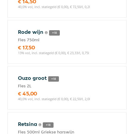
€ 14,50
40,0% vol, incl. statiegeld (€ 0,00), € 72,50/l, 0,2l
Rode wijn
+18
Fles 750ml
€ 17,50
13% vol, incl. statiegeld (€ 0,00), € 23,33/l, 0,75l
Ouzo groot
+18
Fles 2L
€ 45,00
40,0% vol, incl. statiegeld (€ 0,00), € 22,50/l, 2,0l
Retsina
+18
Fles 500ml Griekse harswijn