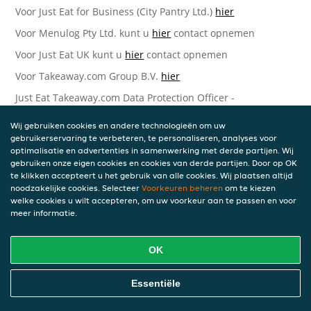
Voor Just Eat for Business (City Pantry Ltd.)
hier
Voor Menulog Pty Ltd. kunt u
hier
contact opnemen
Voor Just Eat UK kunt u
hier
contact opnemen
Voor Takeaway.com Group B.V.
hier
Just Eat Takeaway.com Data Protection Officer -
Takeaway.com Group B.V.
Wij gebruiken cookies en andere technologieën om uw
Piet Heinkade 61
gebruikerservaring te verbeteren, te personaliseren, analyses voor
1019 GM Amsterdam
optimalisatie en advertenties in samenwerking met derde partijen. Wij
Nederland
gebruiken onze eigen cookies en cookies van derde partijen. Door op OK
te klikken accepteert u het gebruik van alle cookies. Wij plaatsen altijd
Bijgewerkte versies van deze
noodzakelijke cookies. Selecteer
Voorkeuren beheren
om te kiezen
welke cookies u wilt accepteren, om uw voorkeur aan te passen en voor
Privacyverklaring
meer informatie.
Wij kunnen deze Verklaring van tijd tot tijd bijwerken als
OK
reactie op veranderende juridische, technische of zakelijke
ontwikkelingen. Wanneer wij onze Privacyverklaring
bijwerken, zullen wij passende maatregelen nemen om u
Essentiële
op de hoogte te brengen, in overeenstemming met het
belang van de wijzigingen die wij aanbrengen. Wanneer de